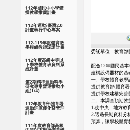
112年國民中小學體
操教學推廣計畫
112年運動i臺灣2.0
計畫執行中心專案
112-113年度體育教
學模組教師認證計畫
委託單位：
教育部
112年度高級中等以
下學校體育班資料系
配合12年國民基
統計畫
建構設備器材的基
一、學校體育教學
第2期精準運動科學
提供教育部(體育
研究專案營運推動小
組(1/4)
提供學校建構完善
二、本調查預期效益
112年教育部體育署
1.使中央、地方
運動詞庫優化暨管理
計畫
2.透過長期資料
預算，讓學校體育
111年度教育部高級
中等以下學校體育班