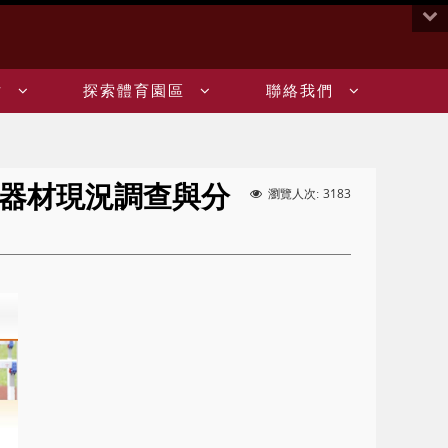
:::
站
探索體育園區
聯絡我們
器材現況調查與分
3183
瀏覽人次: