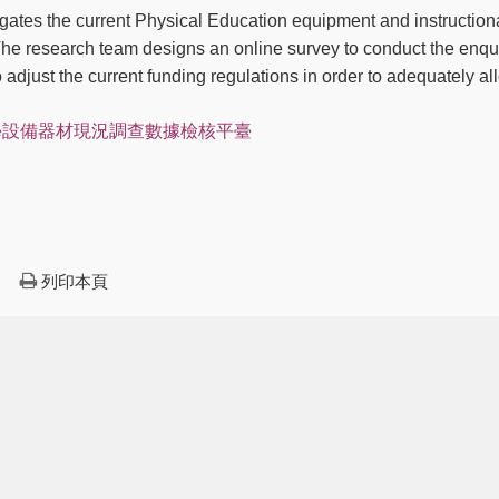
igates the current Physical Education equipment and instruction
he research team designs an online survey to conduct the enqui
adjust the current funding regulations in order to adequately a
教學設備器材現況調查數據檢核平臺
列印本頁