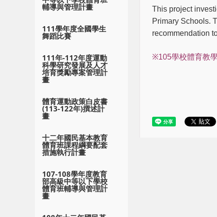
輔導與管理計畫
This project invest
Primary Schools. T
111學年度全國學生
recommendation to 
舞蹈比賽
※105學校體育
111年-112年度運動
科學研究發展及人才
培育獎勵專案管理計
畫
體育運動政策白皮書
(113-122年)撰述計
畫
十二年國民基本教育
體育班課程綱要配套
措施執行計畫
107-108學年度教育
部高級中等以下學校
體育班輔導與管理計
畫