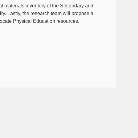
al materials inventory of the Secondary and 
ry. 
Lastly, the research team will propose a 
llocate Physical Education resources.