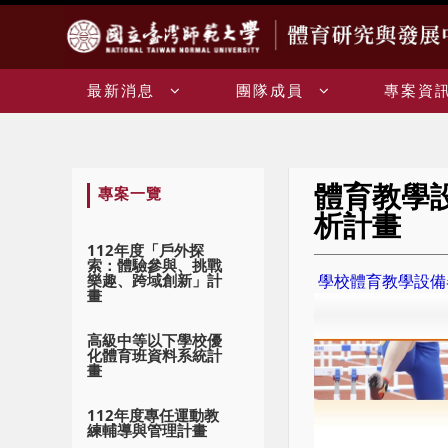
:::
最新消息
團隊成員
專案資
體育教學
:::
專案一覽
析計畫
112年度「戶外探
索：體驗參與、挑戰
樂趣、跨域創新」計
學校體育教學設備
畫
高級中等以下學校優
化體育班資料系統計
畫
112年度專任運動教
練輔導與管理計畫