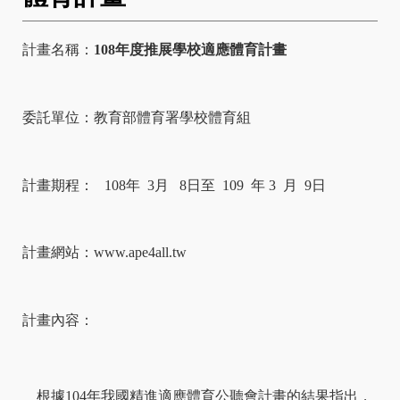
計畫名稱：
108
年度推展學校適應體育計畫
委託單位：教育部體育署學校體育組
計畫期程：
108
年
3
月
8
日至
109
年
3
月
9
日
計畫網站：
www.ape4all.tw
計畫內容：
根據
104
年我國精進適應體育公聽會計畫的結果指出，