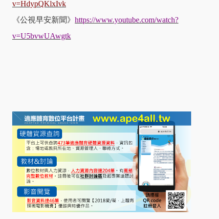
v=HdypQKlxIvk
《公視早安新聞》
https://www.youtube.com/watch?
v=U5bvwUAwgtk