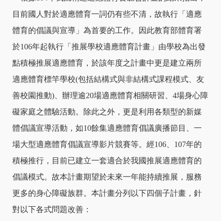
目前國人對於適應體育一詞仍有些不清，故執行「適應
體育的倡議與宣導」為首要的工作。因此教育部體育署
於
106
年起執行「推展學校適應體育計畫」由學校為出發
點積極推展適應體育，於該年度之計畫中更是建立兩所
適應體育標竿學校
(
包括結構式與非結構式課程模式、友
善校園推動
)
、辦理逾
20
場適應體育相關研習、
4
場身心障
礙家庭之體驗活動。除此之外，更是利用各類型的新媒
體倡議宣導活動，如
10
餘集適應體育倡議廣播節目、一
場大型適應體育倡議宣導影片競賽等。經
106
、
107
年的
積極推行，目前已建立一套適合於我國推展適應體育的
倡議模式。故本計畫期望於未來一年能持續推展，服務
更多的身心障礙族群。本計畫分列以下四個子計畫，針
對以下各式問題改善：