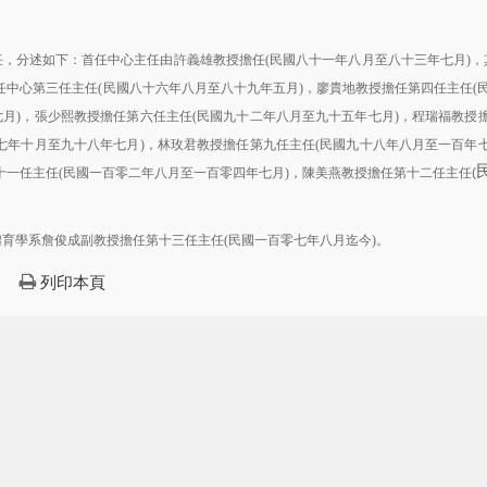
分述如下：首任中心主任由許義雄教授擔任
民國八十一年八月至八十三年七月
，
(
)
任中心第三任主任
民國八十六年八月至八十九年五月
，廖貴地教授擔任第四任主任
(
)
(
七月
，張少熙教授擔任第六任主任
民國九十二年八月至九十五年七月
，程瑞福教授
)
(
)
七年十月至九十八年七月
，林玫君教授擔任第九任主任
民國九十八年八月至一百年
)
(
十一任主任
民國一百零二年八月至一百零四年七月
(
)，
陳美燕教授
擔任第十二任主任(
體育學系詹俊成副教授擔任第十三任主任
民國一百零七年八月迄今
。
(
)
列印本頁