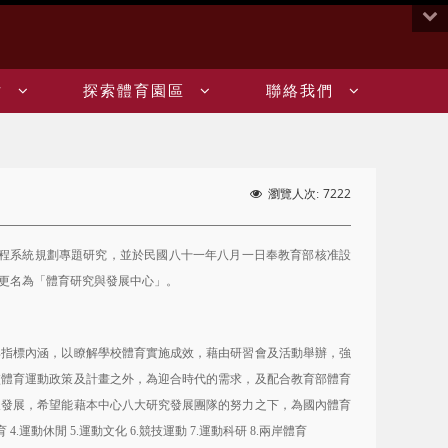
:::
站
探索體育園區
聯絡我們
7222
瀏覽人次:
程系統規劃專題研究，並於民國八十一年八月一日奉教育部核准設
更名為「體育研究與發展中心」。
指標內涵，以瞭解學校體育實施成效，藉由研習會及活動舉辦，強
校體育運動政策及計畫之外，為迎合時代的需求，及配合教育部體育
及發展，希望能藉本中心八大研究發展團隊的努力之下，為國內體育
育
運動休閒
運動文化
競技運動
運動科研
兩岸體育
4.
5.
6.
7.
8.