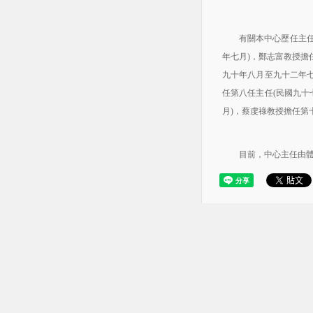
有關本中心歷任主任，
年七月
，鄭志富教授擔
)
九十年八月至九十二年
任第八任主任
民國九十
(
月
，蔡虔祿教授擔任第
)
目前，中心主任由