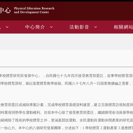
訊
中心簡介
活動影音
相關網
學校體育研究與發展中心」，自民國七十九年四月接受教育部委託，從事學校體育課
劃學校體育課程，藉以落實體育教學效能。民國八十七年八月一日因業務擴編之需要，
育部委託或補助專案計畫，完成學校體育基礎資料建置，建立完善體育訪視制度與
同時重視弱勢學生運動權利。目前本中心除了接受教育部委託，繼續辦理各項推展學
的範疇除了既有的學校體育之外，更涵蓋競技運動、全民運動與運動休閒產業的研究
獻一份心力。本中心的八個研究發展團隊，分述如下：
學校體育
運動產業
適應體
1.
2.
3.