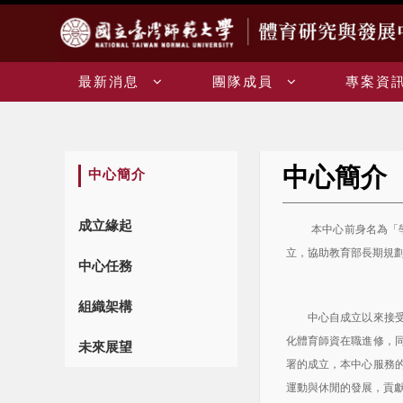
:::
最新消息
團隊成員
專案資
中心簡介
:::
中心簡介
成立緣起
本中心前身名為「
立，協助教育部長期規
中心任務
組織架構
中心自成立以來接受教
化體育師資在職進修，
未來展望
署的成立，本中心服務
運動與休閒的發展，貢