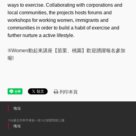
ways to exercise. Collaborating with corporations and 
local communities, the projects hosts forums and 
workshops for working women, immigrants and 
communities in order to build a habit of exercise and 
further nurture a active lifestyle.
※Women動起來講座【苗栗、桃園】歡迎踴躍報名參加
喔!
列印本頁
地址
106臺北市和平東路一段162號體育館三樓
地址