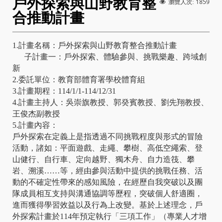
戶外探索與山野教育整
1859
瀏覽人次:
合推動計畫
1.計畫名稱：戶外探索與山野教育整合推動計畫
子計畫一：戶外探索、體驗參與、挑戰樂趣、跨域創
新
2.委託單位：教育部體育署學校體育組
3.計畫期程：114/1/1-114/12/31
4.計畫主持人：吳崇旗教授、郭癸賓教授、劉先翔教授、
王俊杰副教授
5.計畫內容：
戶外探索在定義上是指透過不同挑戰程度與形式的冒險
活動，諸如：平面遊戲、走繩、攀樹、高低空繩索、登
山健行、自行車、定向越野、獨木舟、自力造筏、攀
岩、溯溪……等，經由參與活動中提供的挑戰任務、活
動的不確定性帶來的感知風險，在經歷自我突破以及團
隊成員相互支持與溝通協調等歷程，突破個人舒適圈，
進而獲得學習效益以及行為上改變。基於上述理念，戶
外探索計畫於114年預定執行「三項工作」（專業人才增